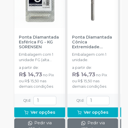
Ponta Diamantada
Ponta Diamantada
P
Esférica FG
-
KG
Cônica
C
SORENSEN
Extremidade
S
Arredondada FG
-
Embalagem com 1
Embalagem com 1
E
KG SORENSEN
unidade FG (alta
unidade.
u
rotação).
r
a partir de
:
a partir de
:
a
R$ 14,73
R$ 14,73
R
no
Pix
no
Pix
ou
R$ 15,50
nas
ou
R$ 15,50
nas
o
demais condições
demais condições
d
Qtd
:
Qtd
:
Ver opções
Ver opções
Pedir via
Pedir via