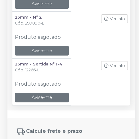
Avise-me
25mm - Nº 2
Ver info
Cód.
299090-L
Produto esgotado
Avise-me
25mm - Sortida Nº 1-4
Ver info
Cód.
12266-L
Produto esgotado
Avise-me
Calcule frete e prazo