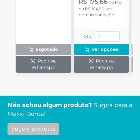
R$ 175,66
no
Pix
ou
R$ 184,90
nas
demais condições
Qtd
:
Esgotado
Ver opções
Pedir via
Pedir via
Whatsapp
Whatsapp
Não achou algum produto?
Sugira para a
Maxxi Dental
Sugerir produtos