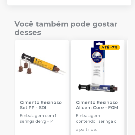
Você também pode gostar
desses
ATÉ
-
7
%
Cimento Resinoso
Cimento Resinoso
K
Set PP
-
SDI
Allcem Core
-
FGM
P
D
Embalagem com 1
Embalagem
E
seringa de 7g + 14
contendo 1 seringa de
s
pontas misturadoras.
corpo duplo com 6g
a partir de
:
2
e 8 ponteiras