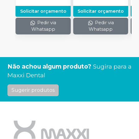
Solicitar orçamento
Solicitar orçamento
S
Pedir via
Pedir via
Whatsapp
Whatsapp
Não achou algum produto?
Sugira para a
Maxxi Dental
Sugerir produtos