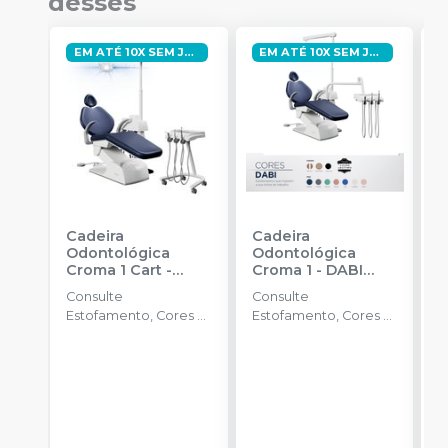
desses
EM ATÉ 10X SEM JUROS
EM ATÉ 10X SEM JUROS
Cadeira
Cadeira
C
Odontológica
Odontológica
O
Croma 1 Cart
-
Croma 1
-
DABI
C
DABI ATLANTE
ATLANTE
A
Consulte
Consulte
C
Estofamento, Cores e
Estofamento, Cores e
E
Itens de Série
Itens de Série
I
Disponíveis .
Disponíveis .
D