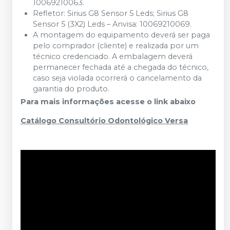
10069210063.
Refletor: Sirius G8 Sensor 5 Leds; Sirius G8
Sensor 5 (3X2) Leds – Anvisa: 10069210069.
A montagem do equipamento deverá ser paga
pelo comprador (cliente) e realizada por um
técnico credenciado. A embalagem deverá
permanecer fechada até a chegada do técnico,
caso seja violada ocorrerá o cancelamento da
garantia do produto.
Para mais informações acesse o link abaixo
Catálogo Consultório Odontológico Versa