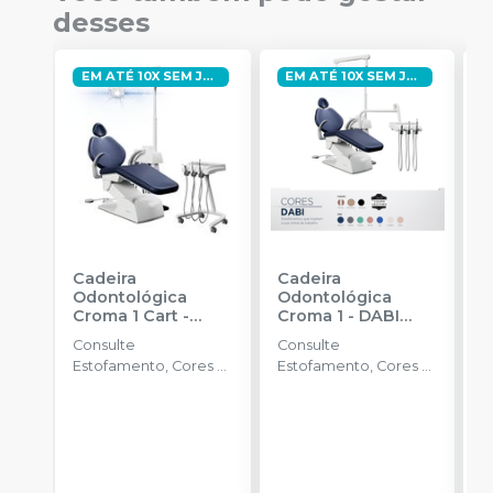
desses
EM ATÉ 10X SEM JUROS
EM ATÉ 10X SEM JUROS
Cadeira
Cadeira
C
Odontológica
Odontológica
O
Croma 1 Cart
-
Croma 1
-
DABI
C
DABI ATLANTE
ATLANTE
A
Consulte
Consulte
C
Estofamento, Cores e
Estofamento, Cores e
E
Itens de Série
Itens de Série
I
Disponíveis .
Disponíveis .
D