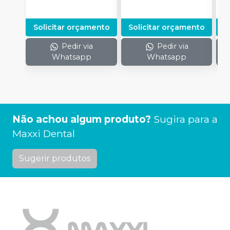
Solicitar orçamento
Solicitar orçamento
S
Pedir via
Pedir via
Whatsapp
Whatsapp
Não achou algum produto?
Sugira para a
Maxxi Dental
Sugerir produtos