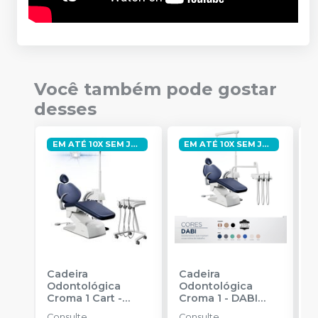
Você também pode gostar
desses
EM ATÉ 10X SEM JUROS
EM ATÉ 10X SEM JUROS
Cadeira
Cadeira
C
Odontológica
Odontológica
O
Croma 1 Cart
-
Croma 1
-
DABI
C
DABI ATLANTE
ATLANTE
A
Consulte
Consulte
C