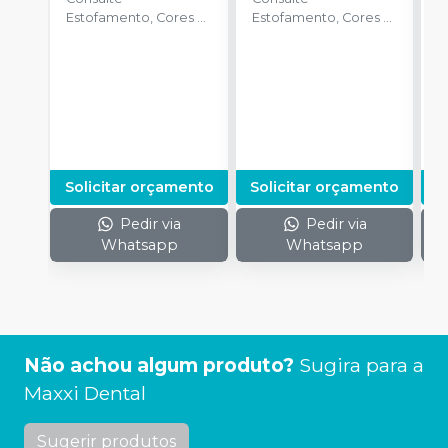
Estofamento, Cores e
Estofamento, Cores e
E
Itens de Série
Itens de Série
I
Disponíveis .
Disponíveis .
D
Solicitar orçamento
Solicitar orçamento
S
Pedir via
Pedir via
Whatsapp
Whatsapp
Não achou algum produto?
Sugira para a
Maxxi Dental
Sugerir produtos