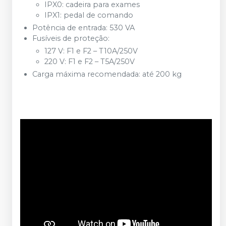
IPX0: cadeira para exames
IPX1: pedal de comando
Potência de entrada: 530 VA
Fusíveis de proteção:
127 V: F1 e F2 – T10A/250V
220 V: F1 e F2 – T5A/250V
Carga máxima recomendada: até 200 kg