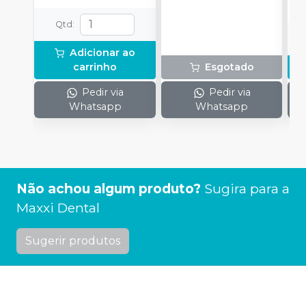
Qtd
:
Adicionar ao
carrinho
Esgotado
Pedir via
Pedir via
Whatsapp
Whatsapp
Não achou algum produto?
Sugira para a
Maxxi Dental
Sugerir produtos