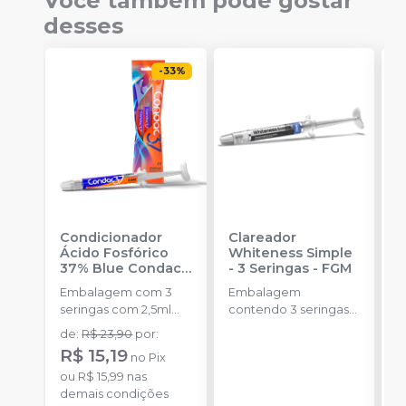
Você também pode gostar
desses
-
33
%
Condicionador
Clareador
R
Ácido Fosfórico
Whiteness Simple
X
37% Blue Condac
-
- 3 Seringas
-
FGM
E
FGM
Embalagem com 3
Embalagem
s
seringas com 2,5ml
contendo 3 seringas
a
cada uma e 3
com 3g de gel cada
de
:
R$ 23,90
por
:
R
ponteiras para
uma.
R$ 15,19
no
Pix
aplicação.
o
ou
R$ 15,99
nas
d
demais condições