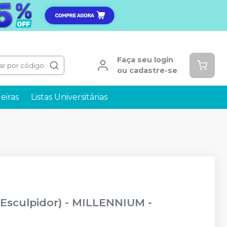
Faça seu login
ar por código
ou cadastre-se
eiras
Listas Universitárias
(Esculpidor)
-
MILLENNIUM -