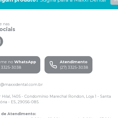
 nas
ociais
ame no
WhatsApp
Atendimento
) 3325-3038
(27) 3325-3038
o@maxxidental.com.br
r Hilal, 1405 - Condomínio Marechal Rondon, Loja 1 - Santa
tória - ES, 29056-085.
o de Atendimento
: