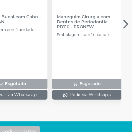
Espelho Bucal com Cabo
-
Manequim Cirurgia com
AN
Dentes de Periodontia
PD110
-
PRONEW
em com 1 unidade
Embalagem com 1 unidade.
Esgotado
Esgotado
dir via Whatsapp
Pedir via Whatsapp
ugerir produtos