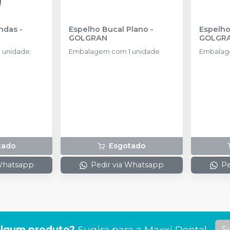
andas
-
Espelho Bucal Plano
-
GOLGRAN
GOLGR
 unidade.
Embalagem com 1 unidade
Embalag
tado
Esgotado
 Whatsapp
Pedir via Whatsapp
Pe
lgum produto?
Sugira para a
Maxxi Dental
S