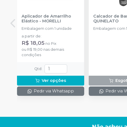
Aplicador de Amarrilho
Calcador de B
Elástico
-
MORELLI
QUINELATO
Embalagem com 1 unidade
Embalagem com 1
a partir de
:
R$ 18,05
no
Pix
ou
R$ 19,00
nas demais
condições
Qtd
:
Ver opções
Esgo
Pedir via Whatsapp
Pedir via
Não achou a