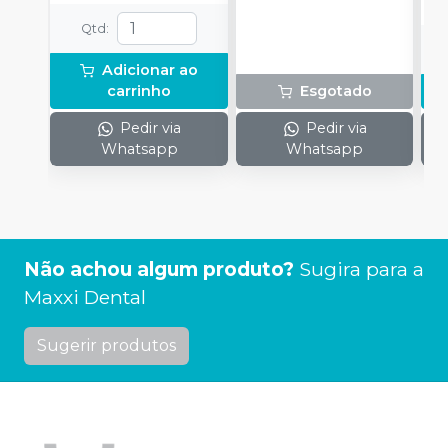
Qtd
:
Adicionar ao
carrinho
Esgotado
Pedir via
Pedir via
Whatsapp
Whatsapp
Não achou algum produto?
Sugira para a
Maxxi Dental
Sugerir produtos