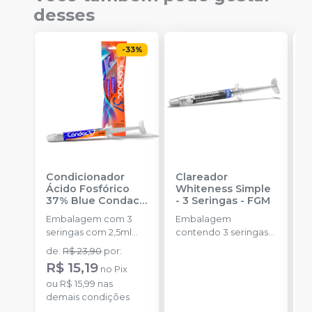
desses
-
33
%
Condicionador
Clareador
R
Ácido Fosfórico
Whiteness Simple
X
37% Blue Condac
-
- 3 Seringas
-
FGM
E
FGM
Embalagem com 3
Embalagem
s
seringas com 2,5ml
contendo 3 seringas
a
cada uma e 3
com 3g de gel cada
de
:
R$ 23,90
por
:
R
ponteiras para
uma.
R$ 15,19
no
Pix
aplicação.
o
ou
R$ 15,99
nas
d
demais condições