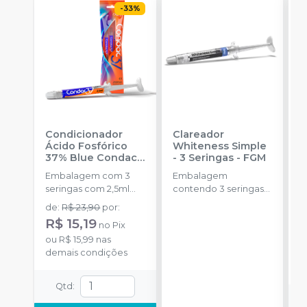
-
33
%
Condicionador
Clareador
R
Ácido Fosfórico
Whiteness Simple
X
37% Blue Condac
-
- 3 Seringas
-
FGM
E
FGM
Embalagem com 3
Embalagem
s
seringas com 2,5ml
contendo 3 seringas
a
cada uma e 3
com 3g de gel cada
de
:
R$ 23,90
por
:
R
ponteiras para
uma.
R$ 15,19
no
Pix
aplicação.
o
ou
R$ 15,99
nas
d
demais condições
Qtd
: