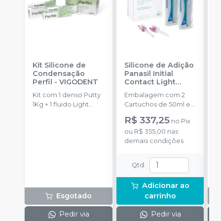
Kit Silicone de
Silicone de Adição
K
Condensação
Panasil Initial
A
Perfil
-
VIGODENT
Contact Light
P
Normal Pack
-
B
Kit com 1 denso Putty
Embalagem com 2
K
ULTRADENT
1Kg + 1 fluido Light
Cartuchos de 50ml e
p
Body 120g + 1
8 pontas.
c
R$ 337,25
no
Pix
catalisador 60ml.
p
ou
R$ 355,00
nas
P
demais condições
+
B
p
Qtd
:
1
c
Adicionar ao
Esgotado
carrinho
Pedir via
Pedir via