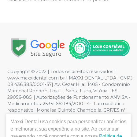
Copyright © 2022 | Todos os direitos reservados |
www.maxxidental.com.br | MAXXI DENTAL LTDA | CNPJ:
08.436.383/0001-57| Av. Cezar Hilal, 1405 - Condomínio
Marechal Rondon, Loja 1 - Santa Lucia, Vitória - ES,
29056-085. | Autorizações de Funcionamento ANVISA -
Medicamentos: 25351.662184/2010-14 - Farmacêutico
responsável: Monalisa Quintão Chambella. CRF/ES nº
3789 | Política de Privacidade e Segurança - Fotos
Maxxi Dental
usa cookies para personalizar anúncios
meramente ilustrativas - Os preços e condições da loja
e melhorar a sua experiência no site. Ao continuar
virtual estão sujeitos a alterações. Em caso de
divergência de preços no site, o valor válido é o do
navegando, você concorda com a nossa
Política de