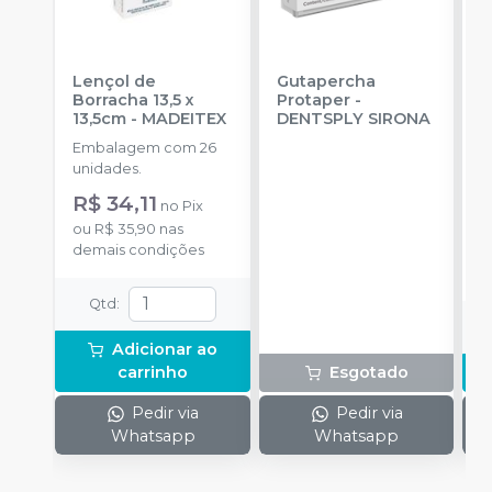
Lençol de
Gutapercha
L
Borracha 13,5 x
Protaper
-
13,5cm
-
MADEITEX
DENTSPLY SIRONA
S
Embalagem com 26
E
unidades.
u
R$ 34,11
a
no
Pix
ou
R$ 35,90
nas
demais condições
o
d
Qtd
:
Adicionar ao
carrinho
Esgotado
Pedir via
Pedir via
Whatsapp
Whatsapp