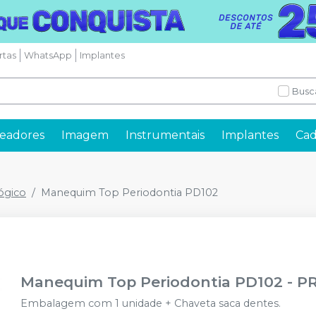
rtas
WhatsApp
Implantes
Busc
readores
Imagem
Instrumentais
Implantes
Cad
ógico
Manequim Top Periodontia PD102
Manequim Top Periodontia PD102
-
P
Embalagem com 1 unidade + Chaveta saca dentes.