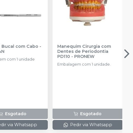
Espelho Bucal com Cabo
-
Manequim Cirurgia com
AN
Dentes de Periodontia
PD110
-
PRONEW
em com 1 unidade
Embalagem com 1 unidade.
Esgotado
Esgotado
dir via Whatsapp
Pedir via Whatsapp