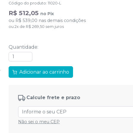
Código do produto
:
11020-L
R$ 512,05
no
Pix
ou
R$ 539,00
nas demais condições
ou
2
x
de
R$ 269,50
sem juros
Quantidade
:
Adicionar ao carrinho
Calcule frete e prazo
Não sei o meu CEP