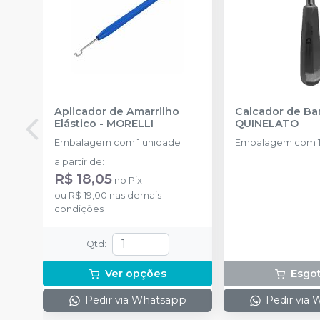
Aplicador de Amarrilho
Calcador de B
Elástico
-
MORELLI
QUINELATO
Embalagem com 1 unidade
Embalagem com 1
a partir de
:
R$ 18,05
no
Pix
ou
R$ 19,00
nas demais
condições
Qtd
:
Ver opções
Esgo
Pedir via Whatsapp
Pedir via