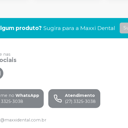
lgum produto?
Sugira para a
Maxxi Dental
S
 nas
ociais
ame no
WhatsApp
Atendimento
) 3325-3038
(27) 3325-3038
o@maxxidental.com.br