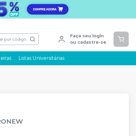
Faça seu login
ar por código
ou cadastre-se
eiras
Listas Universitárias
RONEW