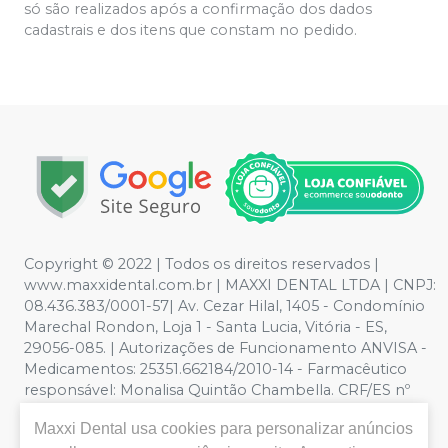
só são realizados após a confirmação dos dados
cadastrais e dos itens que constam no pedido.
Copyright © 2022 | Todos os direitos reservados |
www.maxxidental.com.br | MAXXI DENTAL LTDA | CNPJ:
08.436.383/0001-57| Av. Cezar Hilal, 1405 - Condomínio
Marechal Rondon, Loja 1 - Santa Lucia, Vitória - ES,
29056-085. | Autorizações de Funcionamento ANVISA -
Medicamentos: 25351.662184/2010-14 - Farmacêutico
responsável: Monalisa Quintão Chambella. CRF/ES nº
3789 | Política de Privacidade e Segurança - Fotos
Maxxi Dental
usa cookies para personalizar anúncios
meramente ilustrativas - Os preços e condições da loja