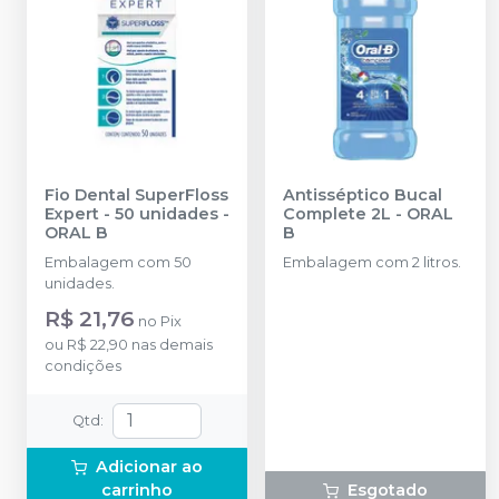
Fio Dental SuperFloss
Antisséptico Bucal
Expert - 50 unidades
-
Complete 2L
-
ORAL
ORAL B
B
Embalagem com 50
Embalagem com 2 litros.
unidades.
R$ 21,76
no
Pix
ou
R$ 22,90
nas demais
condições
Qtd
:
Adicionar ao
carrinho
Esgotado