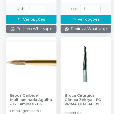
Qtd
:
Qtd
:
Ver opções
Ver opções
Pedir via Whatsapp
Pedir via Whatsapp
Broca Carbide
Broca Cirúrgica
Multilaminada Agulha
Cônica Zekrya - FG
-
- 12 Lâminas - FG
PRIMA DENTAL BY
19MM
-
PRIMA
ANGELUS
Embalagem com 1
DENTAL BY ANGELUS
a partir de
: