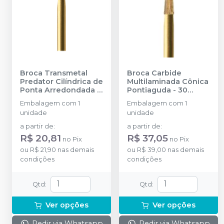
Broca Transmetal
Broca Carbide
Predator Cilíndrica de
Multilaminada Cônica
Ponta Arredondada e
Pontiaguda - 30
Corte Cruzado - FG
Lâminas - FG 19MM
-
Embalagem com 1
Embalagem com 1
19mm
-
PRIMA
PRIMA DENTAL BY
unidade
unidade
DENTAL BY ANGELUS
ANGELUS
a partir de
:
a partir de
:
R$ 20,81
R$ 37,05
no
Pix
no
Pix
ou
R$ 21,90
nas demais
ou
R$ 39,00
nas demais
condições
condições
Qtd
:
Qtd
:
Ver opções
Ver opções
Pedir via Whatsapp
Pedir via Whatsapp