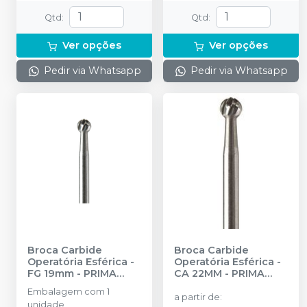
Qtd
:
Qtd
:
Ver opções
Ver opções
Pedir via Whatsapp
Pedir via Whatsapp
Broca Carbide
Broca Carbide
Operatória Esférica -
Operatória Esférica -
FG 19mm
-
PRIMA
CA 22MM
-
PRIMA
DENTAL BY ANGELUS
DENTAL BY ANGELUS
Embalagem com 1
a partir de
:
unidade