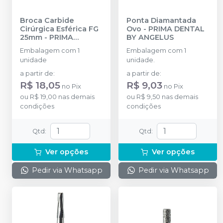
Broca Carbide
Ponta Diamantada
Cirúrgica Esférica FG
Ovo
-
PRIMA DENTAL
25mm
-
PRIMA
BY ANGELUS
DENTAL BY ANGELUS
Embalagem com 1
Embalagem com 1
unidade
unidade.
a partir de
:
a partir de
:
R$ 18,05
R$ 9,03
no
Pix
no
Pix
ou
R$ 19,00
nas demais
ou
R$ 9,50
nas demais
condições
condições
Qtd
:
Qtd
:
Ver opções
Ver opções
Pedir via Whatsapp
Pedir via Whatsapp