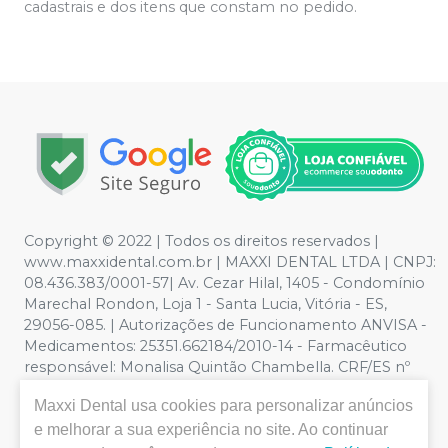
cadastrais e dos itens que constam no pedido.
Copyright © 2022 | Todos os direitos reservados |
www.maxxidental.com.br | MAXXI DENTAL LTDA | CNPJ:
08.436.383/0001-57| Av. Cezar Hilal, 1405 - Condomínio
Marechal Rondon, Loja 1 - Santa Lucia, Vitória - ES,
29056-085. | Autorizações de Funcionamento ANVISA -
Medicamentos: 25351.662184/2010-14 - Farmacêutico
responsável: Monalisa Quintão Chambella. CRF/ES nº
3789 | Política de Privacidade e Segurança - Fotos
Maxxi Dental
usa cookies para personalizar anúncios
meramente ilustrativas - Os preços e condições da loja
e melhorar a sua experiência no site. Ao continuar
virtual estão sujeitos a alterações. Em caso de