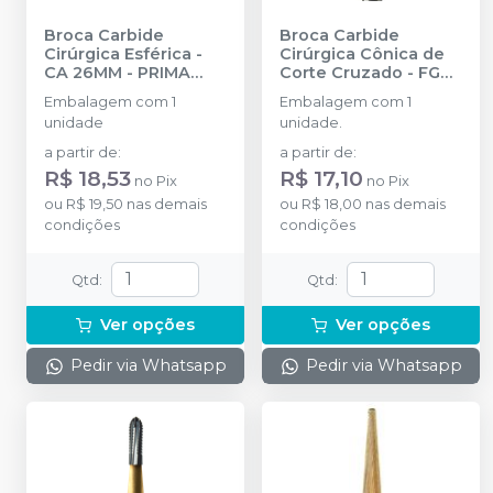
Broca Carbide
Broca Carbide
Cirúrgica Esférica -
Cirúrgica Cônica de
CA 26MM
-
PRIMA
Corte Cruzado - FG
DENTAL BY ANGELUS
25MM
-
PRIMA
Embalagem com 1
Embalagem com 1
DENTAL BY ANGELUS
unidade
unidade.
a partir de
:
a partir de
:
R$ 18,53
R$ 17,10
no
Pix
no
Pix
ou
R$ 19,50
nas demais
ou
R$ 18,00
nas demais
condições
condições
Qtd
:
Qtd
:
Ver opções
Ver opções
Pedir via Whatsapp
Pedir via Whatsapp