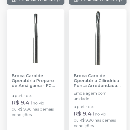
Broca Carbide
Broca Carbide
Operatória Preparo
Operatória Cilíndrica
de Amálgama - FG
Ponta Arredondada
19MM
-
PRIMA
Corte Cruzado - FG
Embalagem com 1
DENTAL BY ANGELUS
19MM
-
PRIMA
a partir de
:
unidade
DENTAL BY ANGELUS
R$ 9,41
no
Pix
a partir de
:
ou
R$ 9,90
nas demais
R$ 9,41
no
Pix
condições
ou
R$ 9,90
nas demais
condições