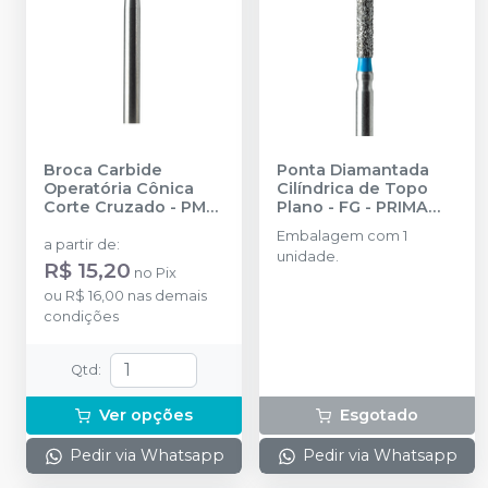
Broca Carbide
Ponta Diamantada
Operatória Cônica
Cilíndrica de Topo
Corte Cruzado - PM
Plano - FG
-
PRIMA
44,5MM
-
PRIMA
DENTAL BY ANGELUS
Embalagem com 1
DENTAL BY ANGELUS
a partir de
:
unidade.
R$ 15,20
no
Pix
ou
R$ 16,00
nas demais
condições
Qtd
:
Ver opções
Esgotado
Pedir via Whatsapp
Pedir via Whatsapp