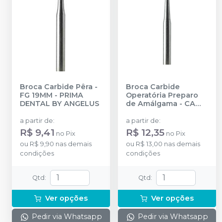
Broca Carbide Pêra -
Broca Carbide
FG 19MM
-
PRIMA
Operatória Preparo
DENTAL BY ANGELUS
de Amálgama - CA
22MM
-
PRIMA
DENTAL BY ANGELUS
a partir de
:
a partir de
:
R$ 9,41
R$ 12,35
no
Pix
no
Pix
ou
R$ 9,90
nas demais
ou
R$ 13,00
nas demais
condições
condições
Qtd
:
Qtd
:
Ver opções
Ver opções
Pedir via Whatsapp
Pedir via Whatsapp