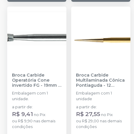
Broca Carbide
Broca Carbide
Operatória Cone
Multilaminada Cônica
invertido FG - 19mm
-
Pontiaguda - 12
PRIMA DENTAL BY
Lâminas - FG 19MM
-
Embalagem com 1
Embalagem com 1
ANGELUS
PRIMA DENTAL BY
unidade.
unidade
ANGELUS
a partir de
:
a partir de
:
R$ 9,41
R$ 27,55
no
Pix
no
Pix
ou
R$ 9,90
nas demais
ou
R$ 29,00
nas demais
condições
condições