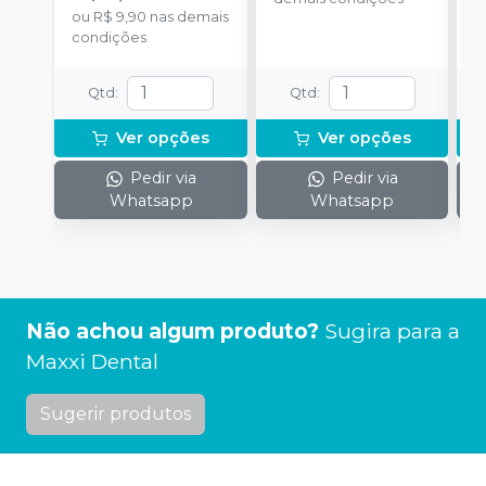
ou
R$ 9,90
nas demais
d
condições
Qtd
:
Qtd
:
Ver opções
Ver opções
Pedir via
Pedir via
Whatsapp
Whatsapp
Não achou algum produto?
Sugira para a
Maxxi Dental
Sugerir produtos