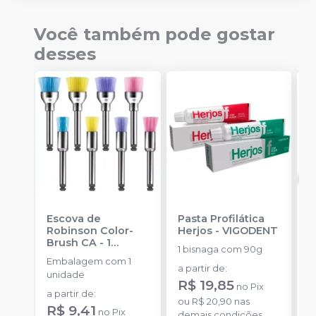
Você também pode gostar
desses
Escova de
Pasta Profilática
F
Robinson Color-
Herjos
-
VIGODENT
F
Brush CA - 1
1 bisnaga com 90g
E
unidade
-
Embalagem com 1
1
AMERICAN BURRS
a partir de
:
unidade
R$ 19,85
a
no
Pix
a partir de
:
R
ou
R$ 20,90
nas
R$ 9,41
no
Pix
demais condições
o