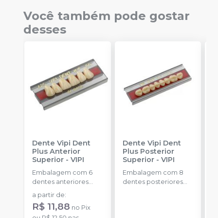
Você também pode gostar
desses
Dente Vipi Dent
Dente Vipi Dent
R
Plus Anterior
Plus Posterior
F
Superior
-
VIPI
Superior
-
VIPI
V
Embalagem com 6
Embalagem com 8
E
dentes anteriores
dentes posteriores
2
superiores.
superiores.
a partir de
:
R$ 11,88
no
Pix
ou
R$ 12,50
nas