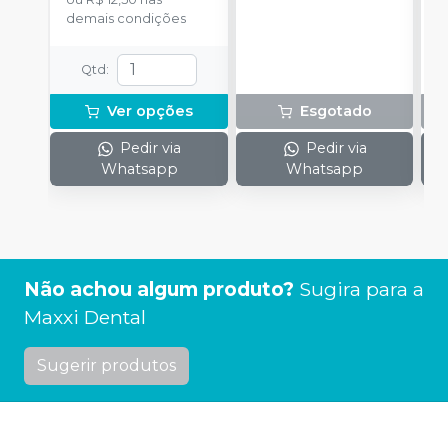
demais condições
Qtd
:
Ver opções
Esgotado
Pedir via
Pedir via
Whatsapp
Whatsapp
Não achou algum produto?
Sugira para a
Maxxi Dental
Sugerir produtos