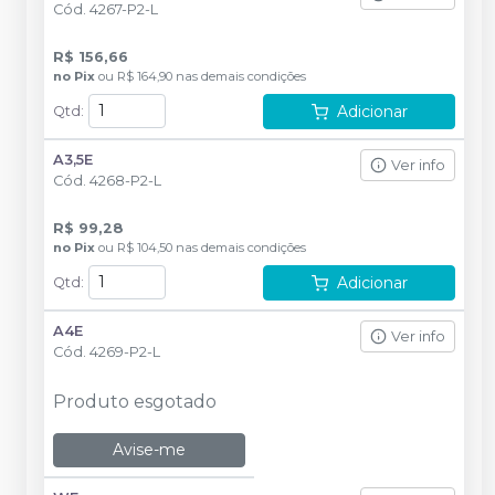
Cód.
4267-P2-L
R$ 156,66
no
Pix
ou
R$ 164,90
nas demais condições
Adicionar
Qtd
:
A3,5E
Ver info
Cód.
4268-P2-L
R$ 99,28
no
Pix
ou
R$ 104,50
nas demais condições
Adicionar
Qtd
:
A4E
Ver info
Cód.
4269-P2-L
Produto esgotado
Avise-me