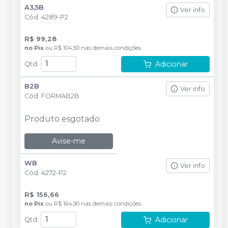
A3,5B
Ver info
Cód.
4289-P2
R$ 99,28
no
Pix
ou
R$ 104,50
nas demais condições
Adicionar
Qtd
:
B2B
Ver info
Cód.
FORMAB2B
Produto esgotado
Avise-me
WB
Ver info
Cód.
4272-P2
R$ 156,66
no
Pix
ou
R$ 164,90
nas demais condições
Adicionar
Qtd
: