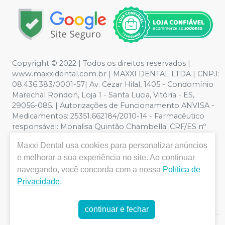
Copyright © 2022 | Todos os direitos reservados |
www.maxxidental.com.br | MAXXI DENTAL LTDA | CNPJ:
08.436.383/0001-57| Av. Cezar Hilal, 1405 - Condomínio
Marechal Rondon, Loja 1 - Santa Lucia, Vitória - ES,
29056-085. | Autorizações de Funcionamento ANVISA -
Medicamentos: 25351.662184/2010-14 - Farmacêutico
responsável: Monalisa Quintão Chambella. CRF/ES nº
3789 | Política de Privacidade e Segurança - Fotos
Maxxi Dental
usa cookies para personalizar anúncios
meramente ilustrativas - Os preços e condições da loja
e melhorar a sua experiência no site. Ao continuar
virtual estão sujeitos a alterações. Em caso de
divergência de preços no site, o valor válido é o do
navegando, você concorda com a nossa
Política de
Carrinho de Compra. Não vendemos por atacado por
Privacidade
.
isso nos reservamos o direiro de não atender compras
de grandes volumes pelo site.
continuar e fechar