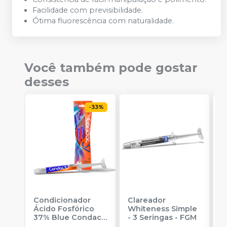
Facilidade com previsibilidade.
Ótima fluorescência com naturalidade.
Você também pode gostar
desses
-
33
%
Condicionador
Clareador
R
Ácido Fosfórico
Whiteness Simple
X
37% Blue Condac
-
- 3 Seringas
-
FGM
E
FGM