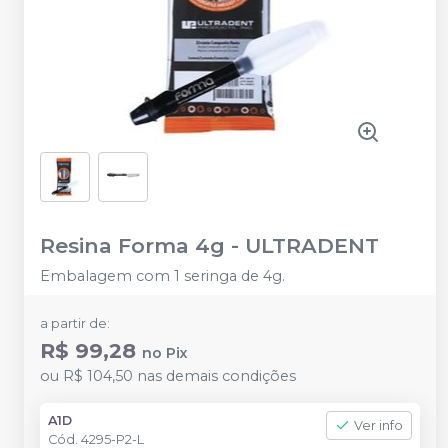
Resina Forma 4g
-
ULTRADENT
Embalagem com 1 seringa de 4g.
a partir de:
R$ 99,28
no
Pix
ou
R$ 104,50
nas demais condições
A1D
Ver info
Cód.
4295-P2-L