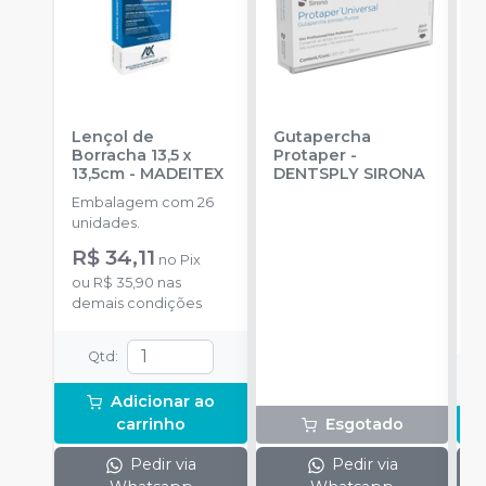
Lençol de
Gutapercha
L
Borracha 13,5 x
Protaper
-
13,5cm
-
MADEITEX
DENTSPLY SIRONA
S
Embalagem com 26
E
unidades.
u
R$ 34,11
a
no
Pix
ou
R$ 35,90
nas
demais condições
o
d
Qtd
:
Adicionar ao
carrinho
Esgotado
Pedir via
Pedir via