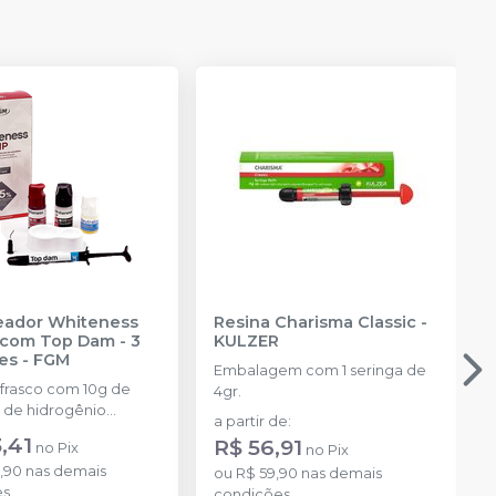
reador Whiteness
Resina Charisma Classic
-
com Top Dam - 3
KULZER
es
-
FGM
Embalagem com 1 seringa de
 frasco com 10g de
4gr.
 de hidrogênio
a partir de
:
ado + 1 frasco com 5g
,41
R$ 56,91
no
Pix
no
Pix
ante + 1 frasco com
,90
nas demais
ução Neutralize
ou
R$ 59,90
nas demais
es
zante de peróxidos) + 1
condições