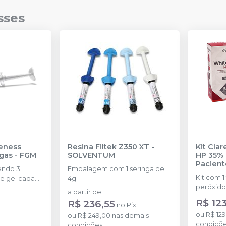
sses
eness
Resina Filtek Z350 XT
-
Kit Cla
ngas
-
FGM
SOLVENTUM
HP 35% 
Pacient
endo 3
Embalagem com 1 seringa de
Kit com 1
e gel cada
4g.
peróxido
a partir de
:
concentr
R$ 123
R$ 236,55
no
Pix
de espess
ou
R$ 129
ou
R$ 249,00
nas demais
2g de sol
condiçõ
condições
(neutrali