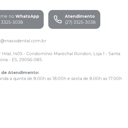
ame no
WhatsApp
Atendimento
) 3325-3038
(27) 3325-3038
o@maxxidental.com.br
r Hilal, 1405 - Condomínio Marechal Rondon, Loja 1 - Santa
tória - ES, 29056-085.
o de Atendimento
:
nda a quinta de 8:00h as 18:00h e sexta de 8:00h as 17:00h