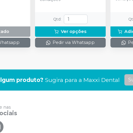
espátula
preparo 
com 2g.
Qtd
:
Q
tado
Ver opções
Adi
 Whatsapp
Pedir via Whatsapp
Pe
lgum produto?
Sugira para a
Maxxi Dental
S
 nas
ociais