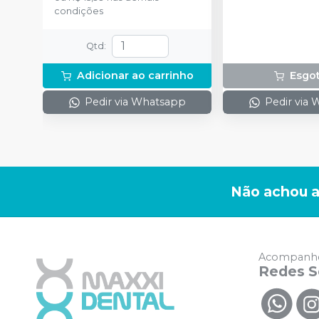
condições
Qtd
:
Adicionar ao carrinho
Esgo
Pedir via Whatsapp
Pedir via
Não achou a
Acompanhe
Redes S