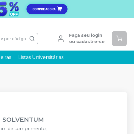
Faça seu login
ar por código
ou cadastre-se
eiras
Listas Universitárias
-
SOLVENTUM
 mm de comprimento;