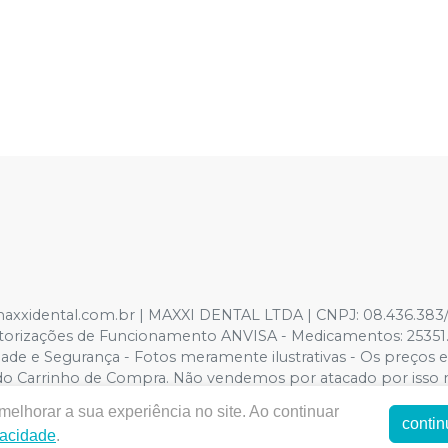
maxxidental.com.br | MAXXI DENTAL LTDA | CNPJ: 08.436.383/0
| Autorizações de Funcionamento ANVISA - Medicamentos: 2535
ade e Segurança - Fotos meramente ilustrativas - Os preços e c
é o do Carrinho de Compra. Não vendemos por atacado por isso
elhorar a sua experiência no site. Ao continuar
contin
vacidade
.