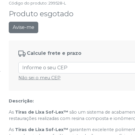
Código do produto
:
299528-L
Produto esgotado
Avise-me
Calcule frete e prazo
Não sei o meu CEP
Descrição:
As
Tiras de Lixa Sof-Lex™
são um sistema de acabamento
restaurações realizadas com resina composta e ionômero 
As
Tiras de Lixa Sof-Lex™
garantem excelente poliment