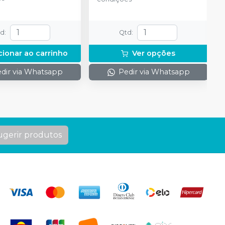
 e uma placa para
do gel e 1 Top Dam
td
:
Qtd
:
cionar ao carrinho
Ver opções
dir via Whatsapp
Pedir via Whatsapp
ugerir produtos