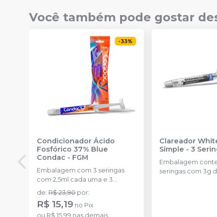
Você também pode gostar de
-
33
%
Condicionador Ácido
Clareador Whit
Fosfórico 37% Blue
Simple - 3 Seri
Condac
-
FGM
Embalagem cont
Embalagem com 3 seringas
seringas com 3g d
com 2,5ml cada uma e 3
uma.
ponteiras para aplicação.
de
:
R$ 23,90
por
:
R$ 15,19
no
Pix
ou
R$ 15,99
nas demais