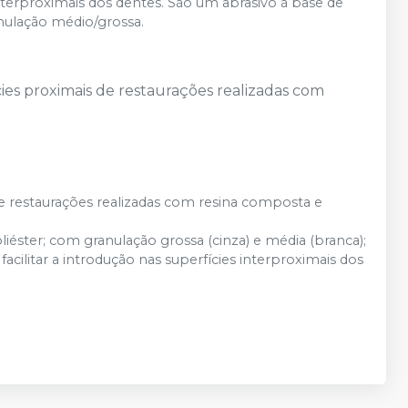
 interproximais dos dentes. São um abrasivo à base de
anulação médio/grossa.
es proximais de restaurações realizadas com
 restaurações realizadas com resina composta e
iéster; com granulação grossa (cinza) e média (branca);
acilitar a introdução nas superfícies interproximais dos