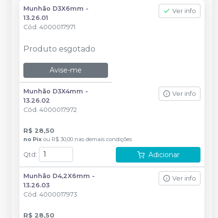
Munhão D3X6mm -
Ver info
13.26.01
Cód.
4000017971
Produto esgotado
Avise-me
Munhão D3X4mm -
Ver info
13.26.02
Cód.
4000017972
R$ 28,50
no
Pix
ou
R$ 30,00
nas demais condições
Adicionar
Qtd
:
Munhão D4,2X6mm -
Ver info
13.26.03
Cód.
4000017973
R$ 28,50