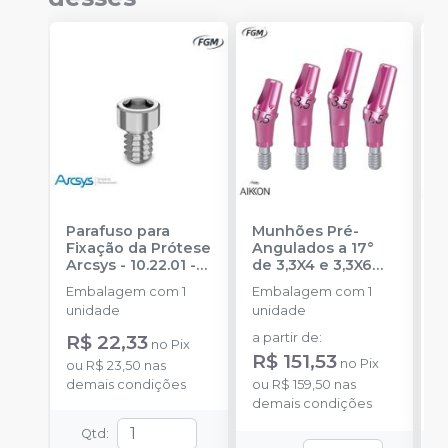
Parafuso para
Munhões Pré-
M
Fixação da Prótese
Angulados a 17°
3
Arcsys - 10.22.01
-
de 3,3X4 e 3,3X6
FGM IMPLANTES
mm Aikkon CA
-
I
Embalagem com 1
Embalagem com 1
E
FGM IMPLANTES
unidade
unidade
u
R$ 22,33
a partir de
:
a
no
Pix
R$ 151,53
R
no
Pix
ou
R$ 23,50
nas
demais condições
ou
R$ 159,50
nas
o
demais condições
d
Qtd
: