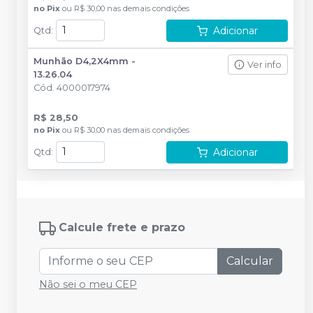
no
Pix
ou
R$ 30,00
nas demais condições
Adicionar
Qtd
:
Munhão D4,2X4mm -
Ver info
13.26.04
Cód.
4000017974
R$ 28,50
no
Pix
ou
R$ 30,00
nas demais condições
Adicionar
Qtd
:
Calcule frete e prazo
Calcular
Não sei o meu CEP